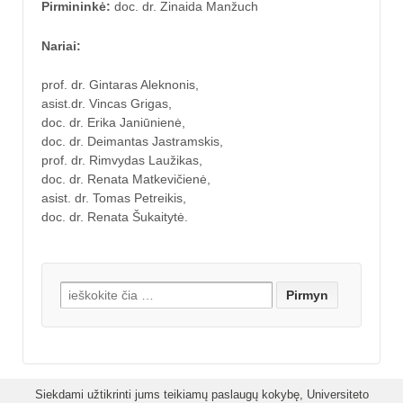
Pirmininkė:
doc. dr. Zinaida Manžuch
Nariai:
prof. dr. Gintaras Aleknonis,
asist.dr. Vincas Grigas,
doc. dr. Erika Janiūnienė,
doc. dr. Deimantas Jastramskis,
prof. dr. Rimvydas Laužikas,
doc. dr. Renata Matkevičienė,
asist. dr. Tomas Petreikis,
doc. dr. Renata Šukaitytė.
Search for:
Siekdami užtikrinti jums teikiamų paslaugų kokybę, Universiteto