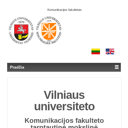
Komunikacijos fakultetas
Pradžia
Vilniaus
universiteto
Komunikacijos fakulteto
tarptautinė mokslinė